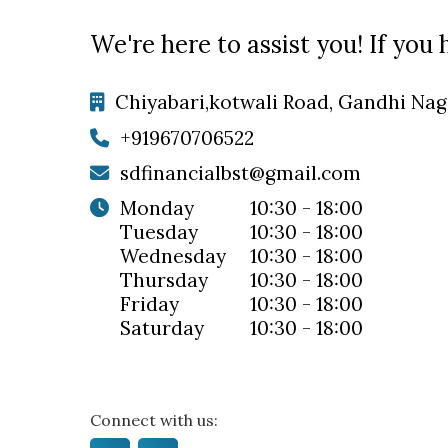
We're here to assist you! If you 
Chiyabari,kotwali Road, Gandhi Nag
+919670706522
sdfinancialbst@gmail.com
monday
10:30 - 18:00
tuesday
10:30 - 18:00
wednesday
10:30 - 18:00
thursday
10:30 - 18:00
friday
10:30 - 18:00
saturday
10:30 - 18:00
Connect with us: